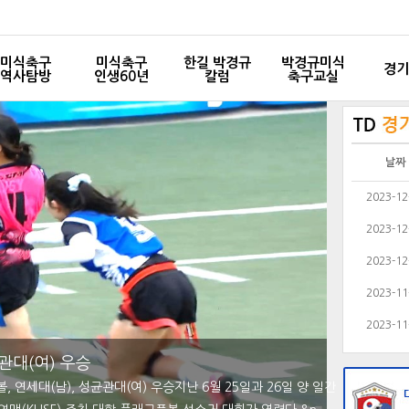
미식축구
미식축구
한길 박경규
박경규미식
경기
역사탐방
인생60년
칼럼
축구교실
날짜
2023-12
2023-12
2023-12
2023-11
2023-11
관대(여) 우승
, 연세대(남), 성균관대(여) 우승지난 6월 25일과 26일 양 일간