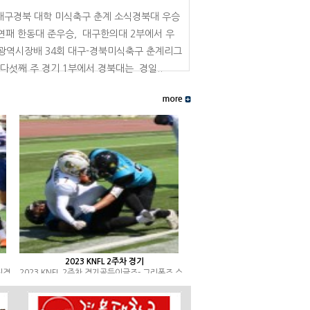
 대구경북 대학 미식축구 춘계 소식경북대 우승
연패 한동대 준우승, 대구한의대 2부에서 우
광역시장배 34회 대구-경북미식축구 춘계리그
다섯째 주 경기 1부에서 경북대는 경일..
2023 KNFL 2주차 경기
진경
2023 KNFL 2주차 경기골든이글즈- 그리폰즈 스
장,
코어보드2023년 9월 10일 군위 미식축구
대
장 11:00시첫 경기1Q2Q3Q4Q계비고골든 이글