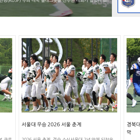
(KUSF) 주최 대학 플래그풋볼 선수권 대회가 열렸다.&n..
서울대 우승 2026 서울 춘계
경북대
막
본 쿠루
2026 서울 춘계 결승 소식서울대 2년 만에 되찾은