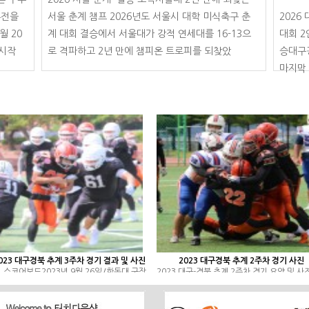
류전을
서울 춘계 챔프 2026년도 서울시 대학 미식축구 춘
2026
월 20
계 대회 결승에서 서울대가 강적 연세대를 16-13으
대회 2
 시작
로 격파하고 2년 만에 챔피온 트로피를 되찾았
승대구
다.&n..
마지막 
023 대구경북 추계 3주차 경기 결과 및 사진
2023 대구경북 추계 2주차 경기 사진
 스코어보드2023년 9월 26일/한동대 구장,
2023 대구-경북 추계 2주차 경기 요약 및 사
:00시1부리그1Q2Q3Q4Q연장계비고경북대
기 스코어보드2023년 9월 17일/금오공대 구
6014-402승1패경일대00120-121승2패
11:00시1부리그1Q2Q3Q4Q계계비고경북