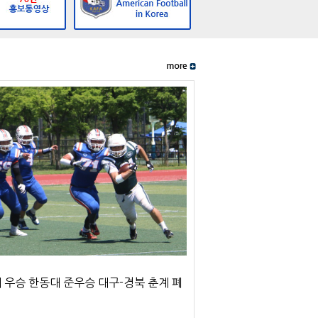
 우승 한동대 준우승 대구-경북 춘계 폐