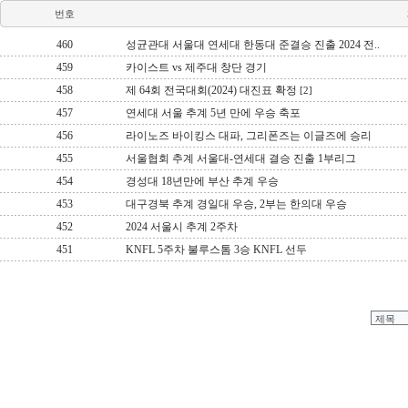
번호
460
성균관대 서울대 연세대 한동대 준결승 진출 2024 전..
459
카이스트 vs 제주대 창단 경기
458
제 64회 전국대회(2024) 대진표 확정
[2]
457
연세대 서울 추계 5년 만에 우승 축포
456
라이노즈 바이킹스 대파, 그리폰즈는 이글즈에 승리
455
서울협회 추계 서울대-연세대 결승 진출 1부리그
454
경성대 18년만에 부산 추계 우승
453
대구경북 추계 경일대 우승, 2부는 한의대 우승
452
2024 서울시 추계 2주차
451
KNFL 5주차 불루스톰 3승 KNFL 선두