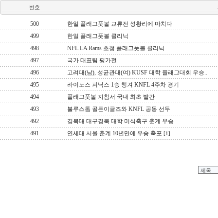
번호
500
한일 플래그풋볼 교류전 성황리에 마치다
499
한일 플래그풋볼 클리닉
498
NFL LA Rams 초청 플래그풋볼 클리닉
497
국가 대표팀 평가전
496
고려대(남), 성균관대(여) KUSF 대학 플래그대회 우승..
495
라이노스 피닉스 1승 챙겨 KNFL 4주차 경기
494
플래그풋볼 지침서 국내 최초 발간
493
불루스톰 골든이글즈와 KNFL 공동 선두
492
경북대 대구경북 대학 미식축구 춘계 우승
491
연세대 서울 춘계 10년만에 우승 축포
[1]