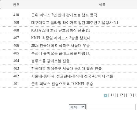
번호
제목
410
군위 피닉스 7년 만에 광개토볼 챔프 등극
409
대구대학교 플라잉 타이거즈 창단 30주년 기념행사
[1]
408
KAFA 22대 회장 유호정회장 선출
[1]
407
KNFL 최종일 라이노즈 3승을 챙겼다
406
2023 전국대학 미식축구 서울대 우승
405
부산에 불어오는 플래그풋볼 바람
[1]
404
불루스톰 광개토볼 진출
403
전국대학 미식축구 서울대 동의대 결승 진출
402
서울대-동아대, 성균관대-동의대 전국 4강에서 격돌
401
군위 피닉스 전승으로 리그 KNFL 우승
[
11
] [
12
] [
13
]
1