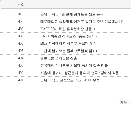
번호
410
군위 피닉스 7년 만에 광개토볼 챔프 등극
409
대구대학교 플라잉 타이거즈 창단 30주년 기념행사
[1]
408
KAFA 22대 회장 유호정회장 선출
[1]
407
KNFL 최종일 라이노즈 3승을 챙겼다
406
2023 전국대학 미식축구 서울대 우승
405
부산에 불어오는 플래그풋볼 바람
[1]
404
불루스톰 광개토볼 진출
403
전국대학 미식축구 서울대 동의대 결승 진출
402
서울대-동아대, 성균관대-동의대 전국 4강에서 격돌
401
군위 피닉스 전승으로 리그 KNFL 우승