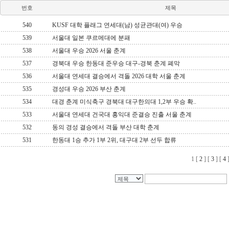
번호
제목
540
KUSF 대학 플래그 연세대(남) 성균관대(여) 우승
539
서울대 일본 쿠르메대에 분패
538
서울대 우승 2026 서울 춘계
537
경북대 우승 한동대 준우승 대구-경북 춘계 폐막
536
서울대 연세대 결승에서 격돌 2026 대학 서울 춘계
535
경성대 우승 2026 부산 춘계
534
대경 춘계 미식축구 경북대 대구한의대 1,2부 우승 확..
533
서울대 연세대 건국대 홍익대 준결승 진출 서울 춘계
532
동의 경성 결승에서 격돌 부산 대학 춘계
531
한동대 1승 추가 1부 2위, 대구대 2부 선두 합류
1
[
2
] [
3
] [
4
]