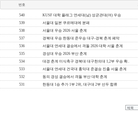
번호
540
KUSF 대학 플래그 연세대(남) 성균관대(여) 우승
539
서울대 일본 쿠르메대에 분패
538
서울대 우승 2026 서울 춘계
537
경북대 우승 한동대 준우승 대구-경북 춘계 폐막
536
서울대 연세대 결승에서 격돌 2026 대학 서울 춘계
535
경성대 우승 2026 부산 춘계
534
대경 춘계 미식축구 경북대 대구한의대 1,2부 우승 확..
533
서울대 연세대 건국대 홍익대 준결승 진출 서울 춘계
532
동의 경성 결승에서 격돌 부산 대학 춘계
531
한동대 1승 추가 1부 2위, 대구대 2부 선두 합류