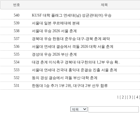
번호
제목
540
KUSF 대학 플래그 연세대(남) 성균관대(여) 우승
539
서울대 일본 쿠르메대에 분패
538
서울대 우승 2026 서울 춘계
537
경북대 우승 한동대 준우승 대구-경북 춘계 폐막
536
서울대 연세대 결승에서 격돌 2026 대학 서울 춘계
535
경성대 우승 2026 부산 춘계
534
대경 춘계 미식축구 경북대 대구한의대 1,2부 우승 확..
533
서울대 연세대 건국대 홍익대 준결승 진출 서울 춘계
532
동의 경성 결승에서 격돌 부산 대학 춘계
531
한동대 1승 추가 1부 2위, 대구대 2부 선두 합류
1
[
2
] [
3
] [
4
]