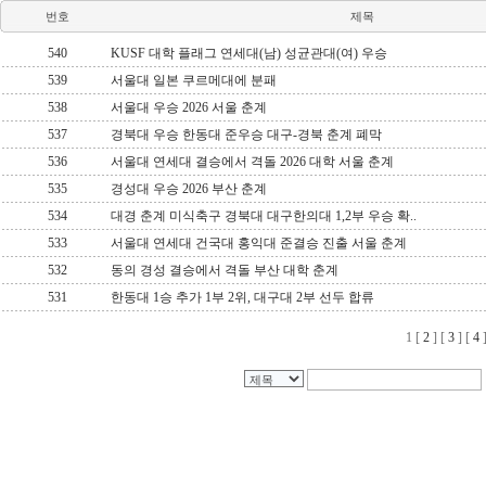
번호
제목
540
KUSF 대학 플래그 연세대(남) 성균관대(여) 우승
539
서울대 일본 쿠르메대에 분패
538
서울대 우승 2026 서울 춘계
537
경북대 우승 한동대 준우승 대구-경북 춘계 폐막
536
서울대 연세대 결승에서 격돌 2026 대학 서울 춘계
535
경성대 우승 2026 부산 춘계
534
대경 춘계 미식축구 경북대 대구한의대 1,2부 우승 확..
533
서울대 연세대 건국대 홍익대 준결승 진출 서울 춘계
532
동의 경성 결승에서 격돌 부산 대학 춘계
531
한동대 1승 추가 1부 2위, 대구대 2부 선두 합류
1
[
2
] [
3
] [
4
]