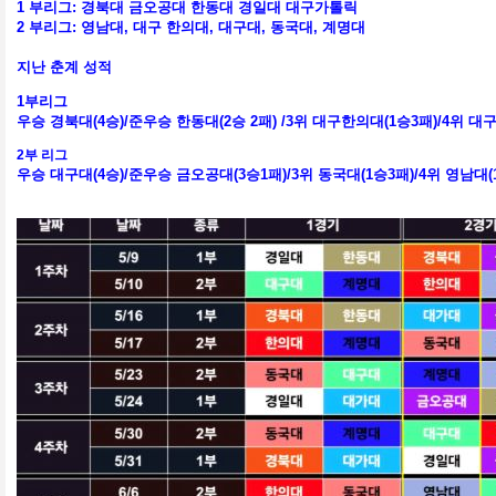
1 부리그: 경북대 금오공대 한동대 경일대 대구가톨릭
2 부리그: 영남대, 대구 한의대, 대구대, 동국대, 계명대
지난 춘계 성적
1
부리그
우승 경북대
(4
승
)/
준우승 한동대
(2
승 2패
) /3
위 대구한의대
(1
승3패
)/4
위 대
2
부 리그
우승 대구대
(4
승
)/
준우승 금오공대
(3
승
1
패
)/3
위 동국대
(1
승3패
)/4
위 영남대