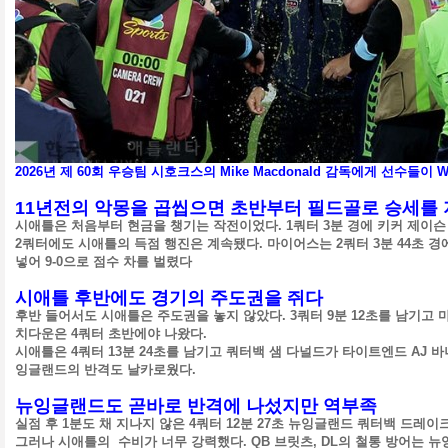
2026년 제 60회 우승팀 시호크스의
Mike Macdonald 감독에게 선
수들이 W
11년전의 악몽을 곱씹으면 초반부터 필드골로 승세를
시애틀은 처음부터 현금을 챙기는 작전이었다. 1쿼터 3분 경에 키커 제이슨 
2쿼터에도 시애틀의 득점 행진은 계속됐다.
마이어스는 2쿼터 3분 44초 경
넣어 9-0으로 점수 차를 벌렸다
시애틀 후반에도 경기의 주도권을 쥐다
후반 들어서도 시애틀은 주도권을 놓지 않았다.
3쿼터 9분 12초를 남기고
치다운은 4쿼터 초반에야 나왔다.
시애틀은 4쿼터 13분 24초를 남기고 쿼터백 샘 다널드가 타이트엔드 AJ 
잉글랜드의 반격도 날카로웠다.
뉴잉글랜드도 곧바로 반격에 나섰지만 역부족
실점 후 1분도 채 지나지 않은 4쿼터 12분 27초 뉴잉글랜드 쿼터백 드레이
그러나 시애틀의 수비가 너무 강력했다. QB 브릿츠, DL의 철통 방어는 