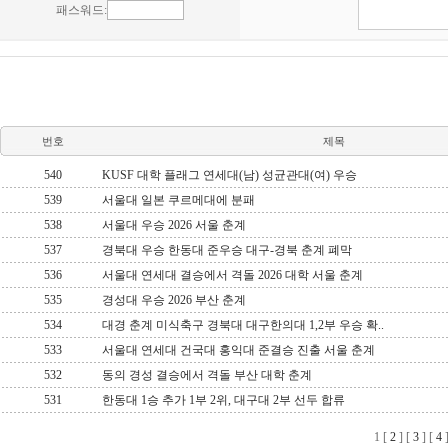
번호
제목
540
KUSF 대학 플래그 연세대(남) 성균관대(여) 우승
539
서울대 일본 쿠르메대에 분패
538
서울대 우승 2026 서울 춘계
537
경북대 우승 한동대 준우승 대구-경북 춘계 폐막
536
서울대 연세대 결승에서 격돌 2026 대학 서울 춘계
535
경성대 우승 2026 부산 춘계
534
대경 춘계 미식축구 경북대 대구한의대 1,2부 우승 확..
533
서울대 연세대 건국대 홍익대 준결승 진출 서울 춘계
532
동의 경성 결승에서 격돌 부산 대학 춘계
531
한동대 1승 추가 1부 2위, 대구대 2부 선두 합류
1
[
2
] [
3
] [
4
]