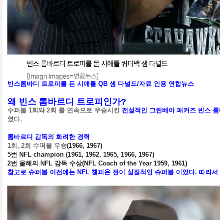
빈스롬바디 트로피를 든 시애틀 QB 샘 다널드/자료 인용 연합뉴스
왜 빈스 롬바르디 트로피인가?
수퍼볼 1회와 2회 를 연속으로 우승시킨
전설적인 그린베이 패커즈 빈스 
였다.
롬바르디 감독의 화려한 경력
1회, 2회 수퍼볼 우승
(1966, 1967)
5번 NFL champion (1961, 1962, 1965, 1966, 1967)
2번 올해의 NFL 감독 수상(NFL Coach of the Year 1959, 1961)
참고로 슈퍼볼 이전에는 NFL 챔피온 전이 실질적인 슈퍼볼 이었다. 따라서 196