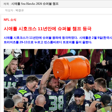
시애틀 Sea Hawks 2026 슈퍼볼 챔프
제목 :
작성자 :
박경규
NFL 소식
시애틀 시호크스 11년만에 슈퍼볼 챔프 등극
시애틀 시호크스가 11년만에 슈퍼볼 왕좌에 등극하였다. 시애틀은 2월 9일(한국
트리어츠를 29-13으로 누르고 빈스롬바르디 트로피를 들어 올렸다.