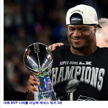
대회 MVP
시애틀 러닝백 케네스 워커 3세