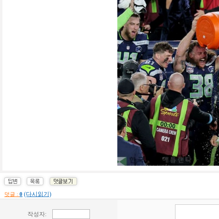
(다시읽기)
덧글 :
0