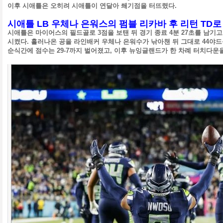
이후 시애틀은 오히려 시애틀이 연달아 쐐기점을 터뜨렸다.
시애틀 LB 우체나 은워스의 펌블 리카바 후 리턴 TD로
시애틀은 마이어스의 필드골로 3점을 보탠 뒤 경기 종료 4분 27초를 남기
시켰다.
흘러나온 공을 라인배커 우체나 은워수가 낚아챈 뒤 그대로 44야드
순식간에 점수는 29-7까지 벌어졌고, 이후 뉴잉글랜드가 한 차례 터치다