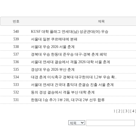
번호
제목
540
KUSF 대학 플래그 연세대(남) 성균관대(여) 우승
539
서울대 일본 쿠르메대에 분패
538
서울대 우승 2026 서울 춘계
537
경북대 우승 한동대 준우승 대구-경북 춘계 폐막
536
서울대 연세대 결승에서 격돌 2026 대학 서울 춘계
535
경성대 우승 2026 부산 춘계
534
대경 춘계 미식축구 경북대 대구한의대 1,2부 우승 확..
533
서울대 연세대 건국대 홍익대 준결승 진출 서울 춘계
532
동의 경성 결승에서 격돌 부산 대학 춘계
531
한동대 1승 추가 1부 2위, 대구대 2부 선두 합류
1
[
2
] [
3
] [
4
]