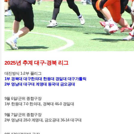
2025
년 추계 대구
-
경북 리그
대진방식
1-2
부 풀리그
1
부 경북대 대구한의대 한동대 경일대 대구가톨릭
2
부 영남대 대구대 계명대 동국대 금오공대
9
월
6
일
/
군위 종합구장
1
부 한동대
7-0
한의대
,
경북대
46-0
경일대
9
월
7
일
/
군위 종합구장
2
부 영남대
28-0
계명대
,
금오공대
36-14
대구대