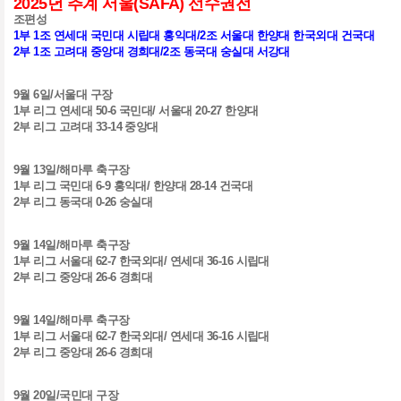
2025
년 추계 서울
(SAFA)
선수권전
조편성
1
부
1
조 연세대 국민대 시립대 홍익대
/2
조 서울대 한양대 한국외대 건국대
2
부
1
조 고려대 중앙대 경희대
/2
조 동국대 숭실대 서강대
9
월
6
일
/
서울대 구장
1
부 리그 연세대
50-6
국민대
/
서울대
20-27
한양대
2
부 리그 고려대
33-14
중앙대
9
월
13
일
/
해마루 축구장
1
부 리그 국민대
6-9
홍익대
/
한양대
28-14
건국대
2
부 리그 동국대
0-26
숭실대
9
월
14
일
/
해마루 축구장
1
부 리그 서울대
62-7
한국외대
/
연세대
36-16
시립대
2
부 리그 중앙대
26-6
경희대
9
월
14
일
/
해마루 축구장
1
부 리그 서울대
62-7
한국외대
/
연세대
36-16
시립대
2
부 리그 중앙대
26-6
경희대
9
월
20
일
/
국민대 구장