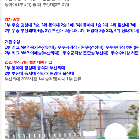
동아대
(1
부
3
위
)
숭
-
패 부산대
(2
부
2
위
)
경기 종합
1
부 우승 경성대
3
승
, 2
위 동의대
2
승
1
패
, 3
위 동아대
1
승
2
패
, 4
위 울산대
3
패
2
부 우승 부산외대
4
승
, 2
위 부산대
3
승
1
패
, 3
위 해양대
2
승
2
패
, 4
위 신라대
1
개인수상
1부 리그 MVP 옥기주(경성대), 우수공격상 김민준(경성대), 우수수비상 허민(
2부 리그
MVP 이예승(부산외대), 우수공격상 문준성(부산대), 우수수비상 허
2026
부산 경남 협회 대학 리그
1
부 동아대 경성대 동의대 부산외대
2
부 부산대 동서대 신라대 해양대 울산대
부산외대
2026
시즌
1
부 승격
/
동아대
1
부 잔류