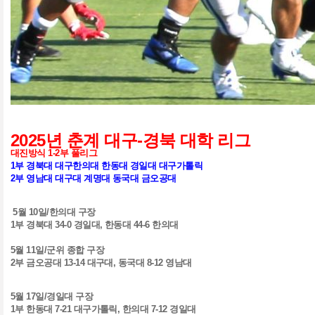
2025
년 춘계 대구
-
경북 대학 리그
대진방식
1-2
부 풀리그
1
부 경북대 대구한의대 한동대 경일대 대구가톨릭
2
부 영남대 대구대 계명대 동국대 금오공대
5
월
10
일
/
한의대 구장
1
부 경북대
34-0
경일대
,
한동대
44-6
한의대
5
월
11
일
/
군위 종합 구장
2
부 금오공대
13-14
대구대
,
동국대
8-12
영남대
5
월
17
일
/
경일대 구장
1
부 한동대
7-21
대구가톨릭
,
한의대
7-12
경일대