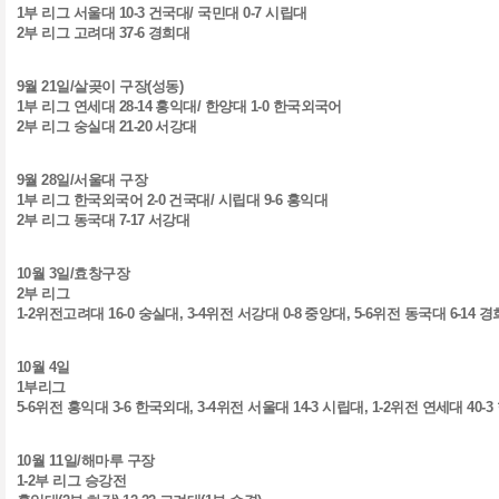
1
부 리그 서울대
10-3
건국대
/
국민대
0-7
시립대
2
부 리그 고려대
37-6
경희대
9
월
21
일
/
살곶이 구장
(
성동
)
1
부 리그 연세대
28-14
홍익대
/
한양대
1-0
한국외국어
2
부 리그 숭실대
21-20
서강대
9
월
28
일
/
서울대 구장
1
부 리그 한국외국어
2-0
건국대
/
시립대
9-6
홍익대
2
부 리그 동국대
7-17
서강대
10
월
3
일
/
효창구장
2
부 리그
1-2
위전고려대
16-0
숭실대,
3-4
위전 서강대
0-8
중앙대,
5-6
위전 동국대
6-14
경
10
월
4
일
1
부리그
5-6
위전 홍익대
3-6
한국외대,
3-4
위전 서울대
14-3
시립대,
1-2
위전 연세대
40-3
10
월
11
일
/
해마루 구장
1-2
부 리그 승강전