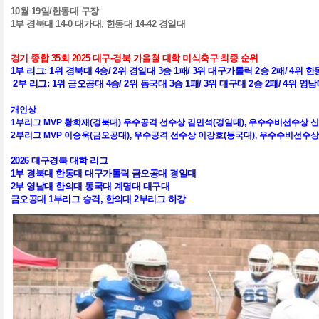
10
월
19
일
/
한동대 구장
1
부 경북대
14-0
대가대
,
한동대
14-42
경일대
경기 종합
35
회
2025
대구
-
경북 가을철 대학 미식축구 최종 순위
1
부 리그
: 1
위 경북대
4
승
/ 2
위 경일대
3
승
1
패
/ 3
위 대구가톨릭
2
승
2
패
/ 4
위 한
2
부 리그
: 1
위 금오공대
4
승
/ 2
위 동국대
3
승
1
패
/ 3
위 대구대
2
승
2
패
/ 4
위 영
개인상
1부리그 MVP 황희재(경북대) 우수공격 선수상 김민석(경일대), 우수수비선수상 신
2부리그 MVP 이승욱(금오공대),
우수공격 선수상 이강호(동국대), 우수수비선수상
2026 대구경북 대학 리그
1부 경북대 한동대 대구가톨릭 금오공대 경일대
2부 영남대 한의대 동국대 계명대 대구대
금오공대 1부리그 승격, 한의대 2부리그 하강