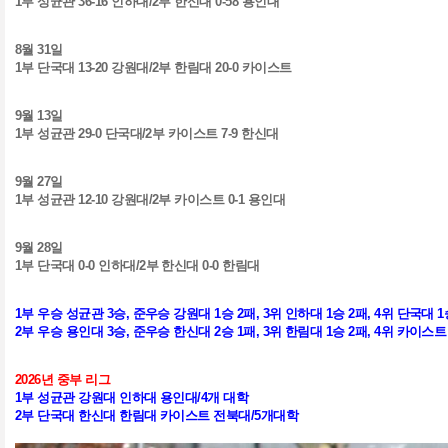
1
부 성균관
36-16
인하대
/2
부 한신대
0-58
용인대
8
월
31
일
1
부 단국대
13-20
강원대
/2
부 한림대
20-0
카이스트
9
월
13
일
1
부 성균관
29-0
단국대
/2
부 카이스트
7-9
한신대
9
월
27
일
1
부 성균관
12-10
강원대
/2
부 카이스트
0-1
용인대
9
월
28
일
1
부 단국대
0-0
인하대
/2
부 한신대
0-0
한림대
1
부 우승 성균관
3
승
,
준우승 강원대
1
승
2
패
, 3
위 인하대
1
승
2
패
, 4
위 단국대
1
2
부 우승 용인대
3
승
,
준우승 한신대
2
승
1
패
, 3
위 한림대
1
승
2
패
, 4
위 카이스
2026
년 중부 리그
1
부 성균관 강원대 인하대 용인대
/4
개 대학
2
부 단국대 한신대 한림대 카이스트 전북대
/5
개대학