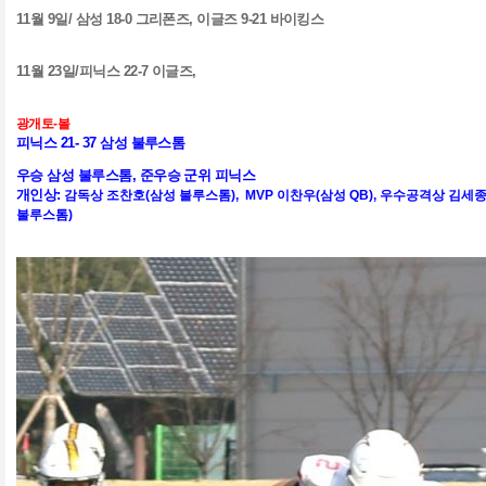
11
월
9
일
/
삼성
18-0
그리폰즈
,
이글즈
9-21
바이킹스
11
월
23
일
/피닉스
22-7
이글즈
,
광개토
-
볼
피닉스
21- 37
삼성 불루스톰
우승 삼성 불루스톰
,
준우승 군위 피닉스
개인상:
감독상 조찬호(삼성 불루스톰),
MVP 이찬우(삼성 QB),
우수공격상 김세종(
불루스톰)