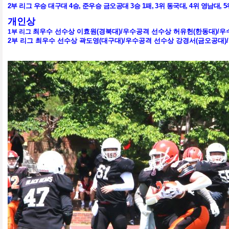
2
부
리그 우승 대구대
4
승
,
준우승 금오공대
3
승
1
패
, 3
위 동국대
, 4
위 영남대
, 5
개인상
최우수 선수상 이효원
(
경북대
)/
우수공격 선수상 허유헌
(한동대
)/
우
1부 리그
2부 리그 최우수 선수상 곽도영
(대구대
)/
우수공격 선수상 강경서
(금오공대
)/