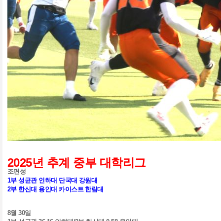
2025
년 추계 중부 대학리그
조편성
1
부 성균관 인하대 단국대 강원대
2
부 한신대 용인대 카이스트 한림대
8
월
30
일