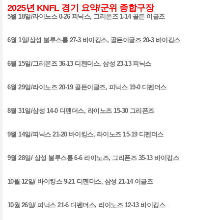
2025
년
KNFL
경기 요약/군위 종합구장
5
월
18
일
/
라이노스
0-26
피닉스
,
그리폰즈
1-14
골든 이글즈
6
월
1
일
/
삼성 불루스톰
27-3
바이킹스
,
골든이글즈
20-3
바이킹스
6
월
15
일
/
그리폰즈
36-13
디펜더스
,
삼성
23-13
피닉스
6
월
29
일
/
라이노즈
20-19
골든이글즈
,
피닉스
19-0
디펜더스
8
월
31
일
/
삼성
14-0
디펜더스
,
라이노즈
15-30
그리폰즈
9
월
14
일
/
피닉스
21-20
바이킹스
,
라이노즈
15-19
디펜더스
9
월
28
일
/
삼성 불루스톰
6-6
라이노즈
,
그리폰즈
35-13
바이킹스
10
월
12
일
/
바이킹스
9-21
디펜더스
,
삼성
21-14
이글즈
10
월
26
일
/
피닉스
21-6
디펜더스
,
라이노즈
12-13
바이킹스