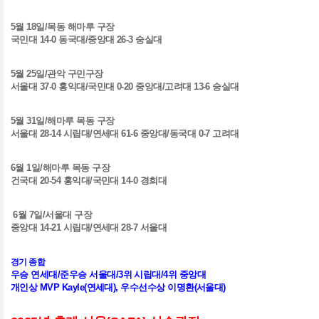
5
월
18
일
/
목동 해마루 구장
국민대
14-0
동국대
/
중앙대
26-3
숭실대
5
월
25
일
/
관악 구민구장
서울대
37-0
홍익대
/
국민대
0-20
중앙대
/
고려대
13-6
숭실대
5
월
31
일
/
해마루 목동 구장
서울대
28-14
시립대
/
연세대
61-6
중앙대
/
동국대
0-7
고려대
6
월
1
일
/
해마루 목동 구장
건국대
20-54
홍익대
/
국민대
14-0
경희대
6
월
7
일
/
서울대 구장
중앙대
14-21
시립대/
연세대
28-7
서울대
경기 종합
우승 연세대
/
준우승 서울대
/3
위 시립대
/4
위 중앙대
개인상 MVP Kayle(연세대), 우수선수상 이명환(서울대)