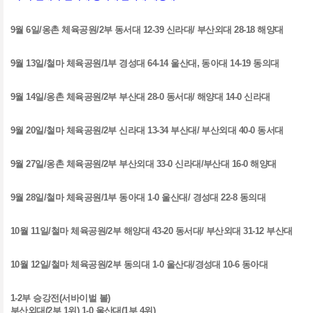
9
월
6
일
/
옹촌 체육공원/
2
부 동서대
12-39
신라대
/
부산외대
28-18
해양대
9
월
13
일
/
철마 체육공원/
1
부 경성대
64-14
울산대
,
동아대
14-19
동의대
9
월
14
일
/
옹촌 체육공원/
2
부 부산대
28-0
동서대
/
해양대
14-0
신라대
9
월
20
일
/
철마 체육공원/
2
부 신라대
13-34
부산대
/
부산외대
40-0
동서대
9
월
27
일
/
옹촌 체육공원/
2
부 부산외대
33-0
신라대
/
부산대
16-0
해양대
9
월
28
일
/
철마 체육공원/
1
부 동아대
1-0
울산대
/
경성대
22-8
동의대
10
월
11
일
/
철마 체육공원/
2
부 해양대
43-20
동서대
/
부산외대
31-12
부산대
10
월
12
일
/
철마 체육공원/
2
부 동의대
1-0
울산대
/
경성대
10-6
동아대
1-2
부 승강전
(
서바이벌 볼
)
부산외대
(2
부
1
위
) 1-0
울산대
(1
부
4
위
)