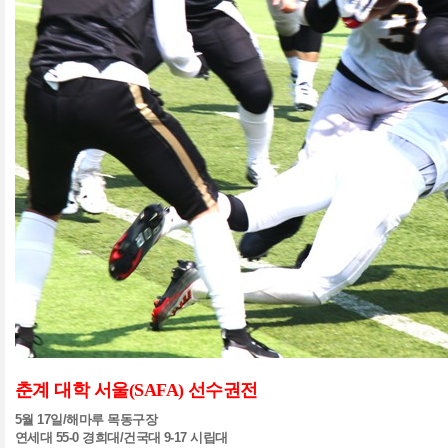
춘계 대학 서울
(SAFA)
선수권전
5
월
17
일
/
해마루 목동구장
연세대
55-0
경희대
/
건국대
9-17
시립대