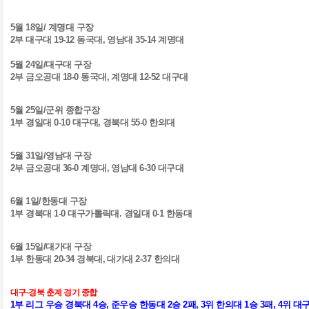
5
월
18
일
/
계명대 구장
2
부 대구대
19-12
동국대
,
영남대
35-14
계명대
5
월
24
일
/
대구대 구장
2
부 금오공대
18-0
동국대
,
계명대
12-52
대구대
5
월
25
일
/
군위 종합구장
1
부 경일대
0-10
대구대
,
경북대
55-0
한의대
5
월
31
일
/
영남대 구장
2
부 금오공대
36-0
계명대
,
영남대
6-30
대구대
6
월
1
일
/
한동대 구장
1
부 경북대
1-0
대구가톨릭대
.
경일대
0-1
한동대
6
월
15
일
/
대가대 구장
1
부 한동대
20-34
경북대
,
대가대
2-37
한의대
대구-경북 춘계 경기 종합
1
부 리그 우승 경북대
4
승
,
준우승 한동대
2
승
2
패
, 3
위 한의대
1
승
3
패
, 4
위 대