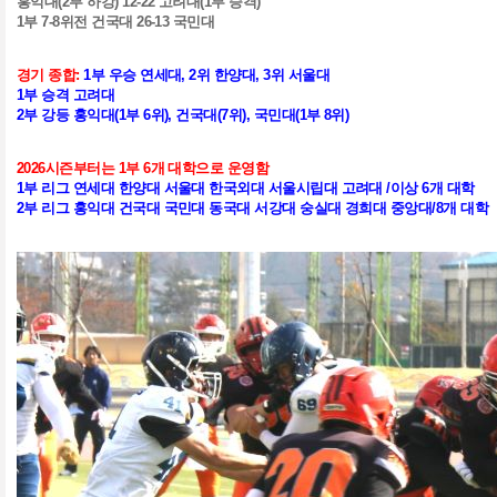
홍익대
(2
부 하강
) 12-22
고려대
(1
부 승격
)
1
부
7-8
위전 건국대
26-13
국민대
경기 종합
:
1
부 우승 연세대
, 2
위 한양대
, 3
위 서울대
1
부 승격 고려대
2
부 강등 홍익대
(1
부
6
위
),
건국대
(7
위
),
국민대
(1
부
8
위
)
2026
시즌부터는
1
부
6
개 대학으로 운영함
1
부 리그 연세대 한양대 서울대 한국외대 서울시립대 고려대
/
이상
6
개 대학
2
부 리그 홍익대 건국대 국민대 동국대 서강대 숭실대 경희대 중앙대
/8
개 대학