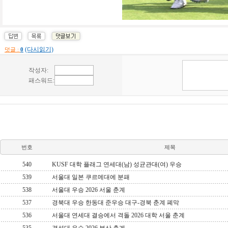
(다시읽기)
덧글 :
0
번호
제목
540
KUSF 대학 플래그 연세대(남) 성균관대(여) 우승
539
서울대 일본 쿠르메대에 분패
538
서울대 우승 2026 서울 춘계
537
경북대 우승 한동대 준우승 대구-경북 춘계 폐막
536
서울대 연세대 결승에서 격돌 2026 대학 서울 춘계