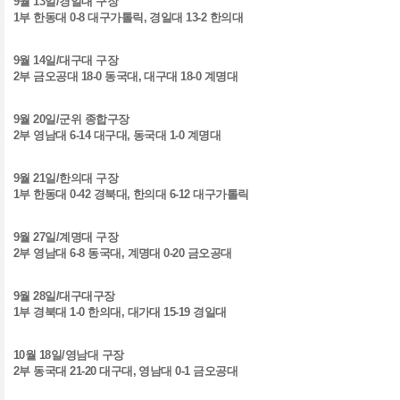
9
월
13
일
/
경일대 구장
1
부 한동대
0-8
대구가톨릭
,
경일대
13-2
한의대
9
월
14
일
/
대구대 구장
2
부 금오공대
18-0
동국대
,
대구대
18-0
계명대
9
월
20
일
/
군위 종합구장
2
부 영남대
6-14
대구대
,
동국대
1-0
계명대
9
월
21
일
/
한의대 구장
1
부 한동대
0-42
경북대
,
한의대
6-12
대구가톨릭
9
월
27
일
/
계명대 구장
2
부 영남대
6-8
동국대
,
계명대
0-20
금오공대
9
월
28
일
/
대구대구장
1
부 경북대
1-0
한의대
,
대가대
15-19
경일대
10
월
18
일
/
영남대 구장
2
부 동국대
21-20
대구대
,
영남대
0-1
금오공대