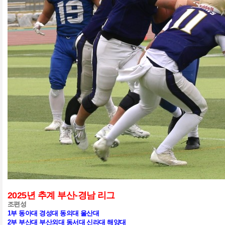
2025
년 추계 부산
-
경남 리그
조편성
1
부 동아대 경성대 동의대 울산대
2
부 부산대 부산외대 동서대 신라대 해양대