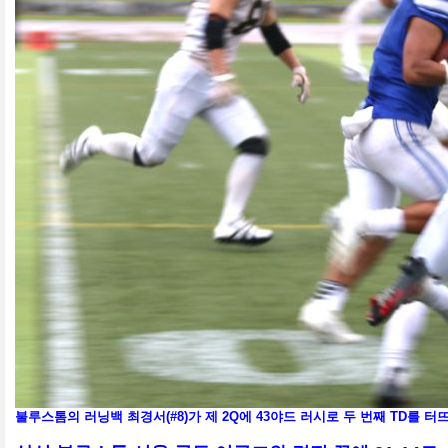
불루스톰의 러닝백 최경서(#8)가 제 2Q에 43야드 러시로 두 번째 TD를 터