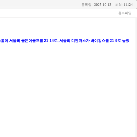
등록일 :
2025-10-13
조회:
11124
첨부파일:
성 불루스톰이 서울의 골든이글즈를 21-14로, 서울의 디펜더스가 바이킹스를 21-9로 눌렀