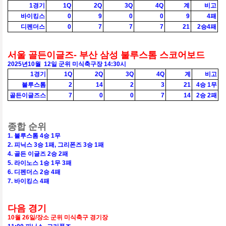
1경기
1Q
2Q
3Q
4Q
계
비고
바이킹스
0
9
0
0
9
4패
디펜더스
0
7
7
7
21
2승4패
서울 골든이글즈- 부산 삼성 불루스톰 스코어보드
2025
년10월 12일 군위 미식축구장
14:30
시
1경기
1Q
2Q
3Q
4Q
계
비고
불루스톰
2
14
2
3
21
4승 1무
골든이글즈스
7
0
0
7
14
2승 2패
종합 순위
1. 불루스톰 4승 1무
2. 피닉스 3승 1패, 그리폰즈 3승 1패
4. 골든 이글즈 2승 2패
5. 라이노스 1승 1무 3패
6. 디펜더스 2승 4패
7. 바이킹스 4패
다음 경기
10월 26일/장소 군위 미식축구 경기장