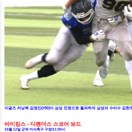
이글즈 러닝백 김영민(#90)이 삼성 진영으로 돌파하자 삼성의 수비수 김한주
바이킹스 - 디펜더스 스코어 보드
10
월 12
일 군위 미식축구 구장
/11:00
시