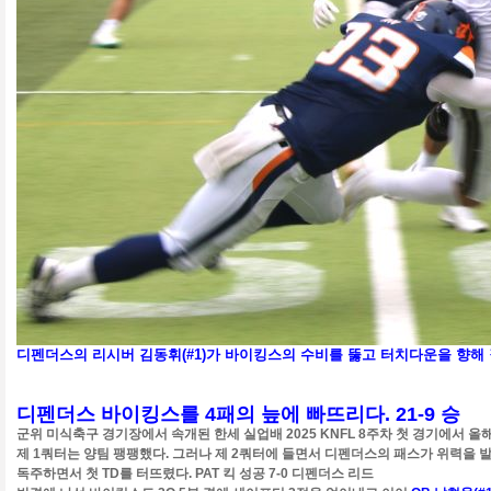
디펜더스의 리시버 김동휘(#1)가 바이킹스의 수비를 뚫고 터치다운을 향해 
디펜더스 바이킹스를 4패의 늪에 빠뜨리다. 21-9 승
군위 미식축구 경기장에서 속개된 한세 실업배 2025 KNFL 8주차 첫 경기에서 
제 1쿼터는 양팀 팽팽했다. 그러나 제 2쿼터에 들면서 디펜더스의 패스가 위력을 
독주하면서 첫 TD를 터뜨렸다. PAT 킥 성공 7-0 디펜더스 리드