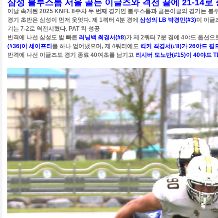
삼성 불루스톰 서울 골든 이글즈와 격전 끝에 21-14로
이날 속개된 2025 KNFL 8주차 두 번째 경기인 불루스톰과 골든이글의
경기는 불
경기 초반은 삼성이 먼저 웃엇다. 제 1쿼터 4분 경에
삼성의 LB 박경민(#3)
이 이글
기는 7-2로 역전시켰다. PAT 킥 성공
반격에 나선 삼성도 발 빠른
러닝백 최경서(#8
)가 제 2쿼터 7분 경에 4야드 옵션으
(#36)이 세이프티
를 하나 얻어냈으며, 제 4쿼터에도
킥커 최경서(#8)가 26야드 필
반격에 나선 이글즈도 경기 종료 40여초를 남기고
리시버 도노반(#15)이
40야드 T