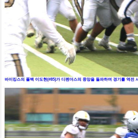
바이킹스의 풀백 이도현(#85)가 디펜더스의 중앙을 돌파하며 경기를 역전 