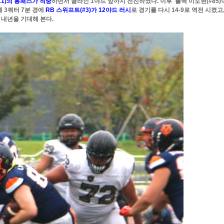
11)의 롱패스가 적중
하면서 골라인 1야드 앞까지 전진하였다. 이후 풀백 이도현(#85)이
 3쿼터 7분 경에
RB 스위프트(#3)가 12야드 러시
로 경기를 다시 14-9로 역전 시켰고
 내년을 기대해 본다.