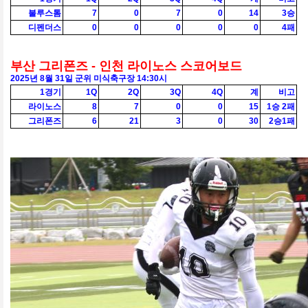
불루스톰
7
0
7
0
14
3승
디펜더스
0
0
0
0
0
4패
부산 그리폰즈 - 인천 라이노스 스코어보드
2025
년 8월 31일 군위 미식축구장
14:30
시
1경기
1Q
2Q
3Q
4Q
계
비고
라이노스
8
7
0
0
15
1승 2패
그리폰즈
6
21
3
0
30
2승1패