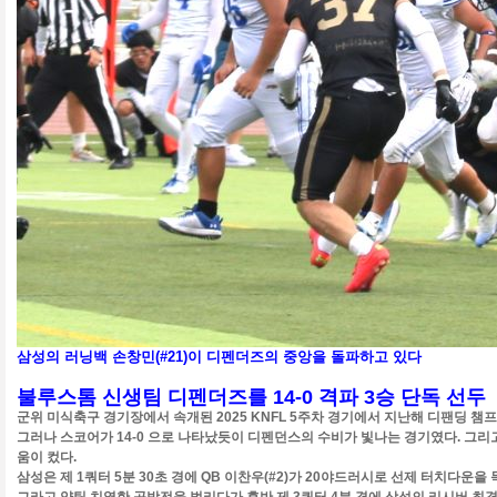
삼성의 러닝백 손창민(#21)이 디펜더즈의 중앙을 돌파하고 있다
불루스톰 신생팀 디펜더즈를 14-0 격파 3승 단독 선두
군위 미식축구 경기장에서 속개된 2025 KNFL 5주차 경기에서 지난해 디팬딩 챔
그러나 스코어가 14-0 으로 나타났듯이 디펜던스의 수비가 빛나는 경기였다. 그리
움이 컸다.
삼성은 제 1쿼터 5분 30초 경에 QB 이찬우(#2)가 20야드러시로 선제 터치다운을