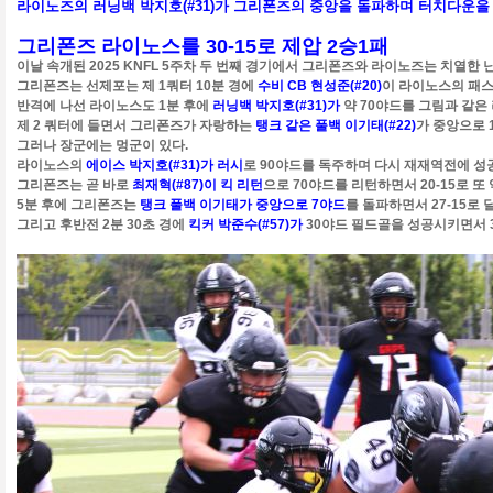
라이노즈의 러닝백 박지호(#31)가 그리폰즈의 중앙을 돌파하며 터치다운을
그리폰즈 라이노스를 30-15로 제압 2승1패
이날 속개된 2025 KNFL 5주차 두 번째 경기에서 그리폰즈와 라이노즈는 치열한
그리폰즈는 선제포는 제 1쿼터 10분 경에
수비 CB 현성준(#20)
이 라이노스의 패스를
반격에 나선 라이노스도 1분 후에
러닝백 박지호(#31)가
약 70야드를 그림과 같은 
제 2 쿼터에 들면서 그리폰즈가 자랑하는
탱크 같은 풀백 이기태(#22)
가 중앙으로 
그러나 장군에는 멍군이 있다.
라이노스의
에이스 박지호(#31)가 러시
로 90야드를 독주하며 다시 재재역전에 성공
그리폰즈는 곧 바로
최재혁(#87)이 킥 리턴
으로 70야드를 리턴하면서 20-15로 또 
5분 후에 그리폰즈는
탱크 풀백 이기태가 중앙으로 7야드
를 돌파하면서 27-15로
그리고 후반전 2분 30초 경에
킥커 박준수(#57)가
30야드 필드골을 성공시키면서 