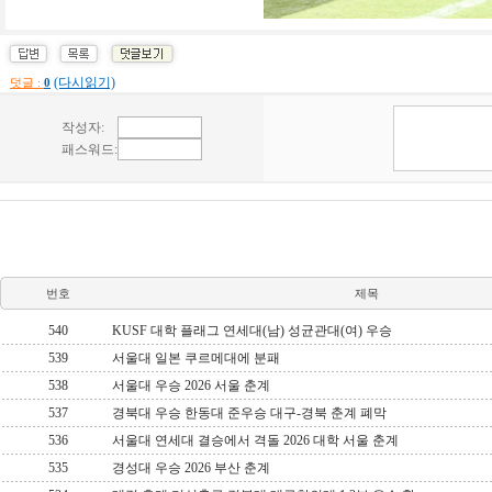
(다시읽기)
덧글 :
0
번호
제목
540
KUSF 대학 플래그 연세대(남) 성균관대(여) 우승
539
서울대 일본 쿠르메대에 분패
538
서울대 우승 2026 서울 춘계
537
경북대 우승 한동대 준우승 대구-경북 춘계 폐막
536
서울대 연세대 결승에서 격돌 2026 대학 서울 춘계
535
경성대 우승 2026 부산 춘계