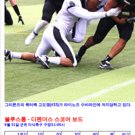
그리폰즈의 쿼터백 고도영(#15)가 라이노즈 수비라인에 저지당하고 있다.
불루스톰 - 디펜더스 스코어 보드
8
월 31
일 군위 미식축구 구장
/11:00
시
1경기
1Q
2Q
3Q
4Q
계
비고