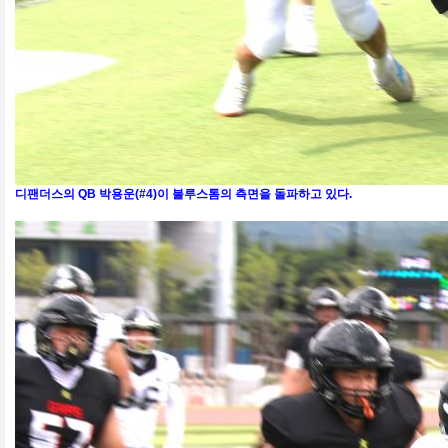
디팬더스의 QB 박용운(#4)이 불루스톰의 측면을 돌파하고 있다.