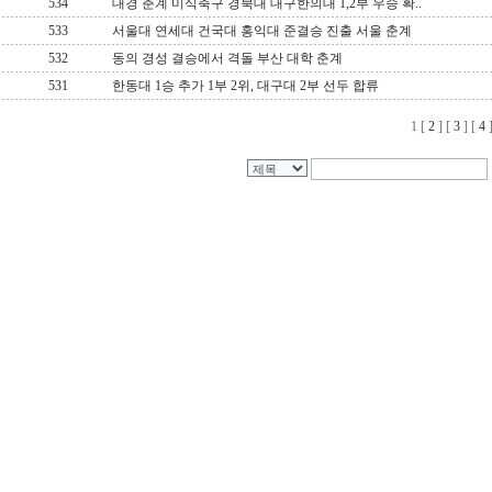
534
대경 춘계 미식축구 경북대 대구한의대 1,2부 우승 확..
533
서울대 연세대 건국대 홍익대 준결승 진출 서울 춘계
532
동의 경성 결승에서 격돌 부산 대학 춘계
531
한동대 1승 추가 1부 2위, 대구대 2부 선두 합류
1
[
2
] [
3
] [
4
]