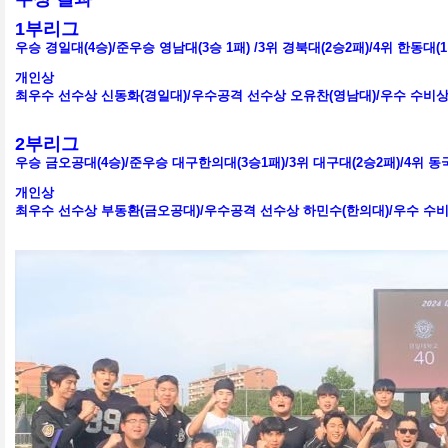
1
부리그
우승 경일대
(4
승
)/
준우승 영남대
(3
승
1
패
) /3
위 경북대
(2
승
2
패
)/4
위 한동대
(
개인상
최우수 선수상 신동화
(
경일대
)/
우수공격 선수상 오유찬
(
영남대
)/
우수 수비상
2
부리그
우승 금오공대
(4
승
)/
준우승 대구한의대
(3
승
1
패
)/3
위 대구대
(2
승
2
패
)/4
위 동
개인상
최우수 선수상 부동환
(금오공대
)/
우수공격 선수상 하민수
(한의대
)/
우수 수