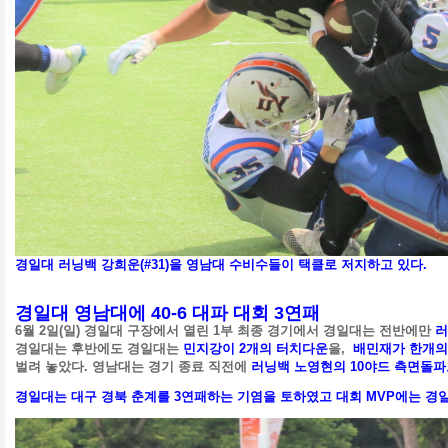
경일대 러닝백 강희운(#31)을 영남대 수비수들이 택클로 저지하고 있다.
경일대 영남대에 40-6 대파 대회 3
연패
6
월 2일
(
일
) 경일대
구장에서 열린
1
부 최종 경기에서
경일대는 전반에만
러
경일대는 후반에도 경일대는
민지강이 2개의 터치다운
을,
배민재가 한개의
벌려 놓았다. 영남대는 경기 종료 직전에
러닝백 노영현의 10야드 측면돌파
경일대는 대구 경북 춘계를 3연패하는 기염을 토하였고 대회
MVP
에는 경