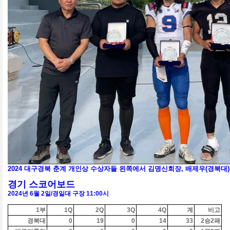
2024 대구경북 춘계 개인상 수상자들 왼쪽에서 김명신회장, 배제우(경북대)
경기 스코어보드
2024
년
6
월 2일
/경일대
구장
11:00
시
1
부
1Q
2Q
3Q
4Q
계
비고
경북대
0
19
0
14
33
2
승2패