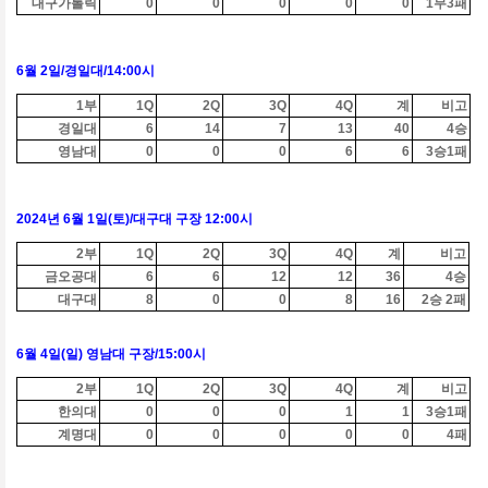
대구가톨릭
0
0
0
0
0
1무
3
패
6
월 2일/경일대
/14:00
시
1
부
1Q
2Q
3Q
4Q
계
비고
경일대
6
14
7
13
40
4승
영남대
0
0
0
6
6
3
승1패
2024
년
6
월 1일
(토
)/대구대
구장
12:00
시
2
부
1Q
2Q
3Q
4Q
계
비고
금오공대
6
6
12
12
36
4
승
대구대
8
0
0
8
16
2
승
2
패
6
월
4
일
(
일
)
영남대 구장
/15:00
시
2
부
1Q
2Q
3Q
4Q
계
비고
한의대
0
0
0
1
1
3
승
1
패
계명대
0
0
0
0
0
4패