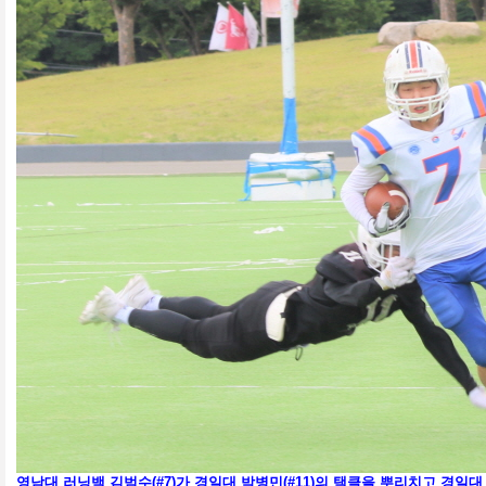
영남대 러닝백 김범수(#7)가 경일대 박병민(#11)의 택클을 뿌리치고 경일