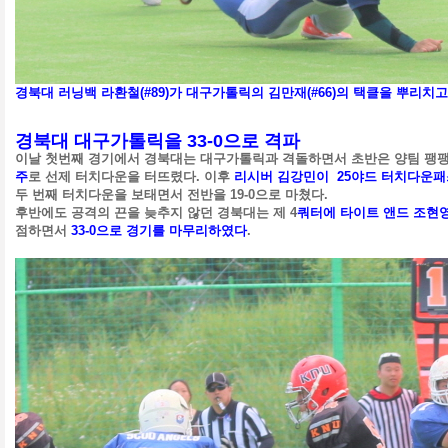
경북대 러닝백 라환철(#89)가 대구가톨릭의 김만재(#66)의 택클을 뿌리치고
경북대 대구가톨릭을 33-0으로 격파
이날 첫번째 경기에서 경북대는 대구가톨릭과 격돌하면서 초반은 양팀 팽팽
주
로 선제 터치다운을 터뜨렸다. 이후
리시버 김강민이 25야드 터치다운패
두 번째 터치다운을 보태면서 전반을 19-0으로 마쳤다.
후반에도 공격의 끈을 늦추지 않던 경북대는 제 4
쿼터에 타이트 앤드 조현영
점하면서
33-0으로 경기를 마무리하였다
.