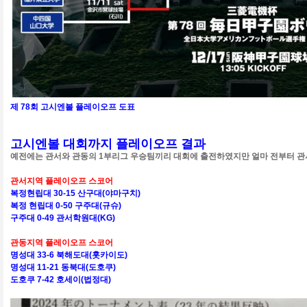
제 78회 고시엔볼 플레이오프 도표
고시엔볼 대회까지 플레이오프 결과
예전에는 관서와 관동의 1부리그 우승팀끼리 대회에 출전하였지만 얼마 전부터 관
관서지역 플레이오프 스코어
복정현립대 30-15 산구대(야마구치)
복정 현립대 0-50 구주대(규슈)
구주대 0-49 관서학원대(KG)
관동지역 플레이오프 스코어
명성대 33-6 북해도대(홋카이도)
명성대 11-21 동북대(도호쿠)
도호쿠 7-42 호세이(법정대)