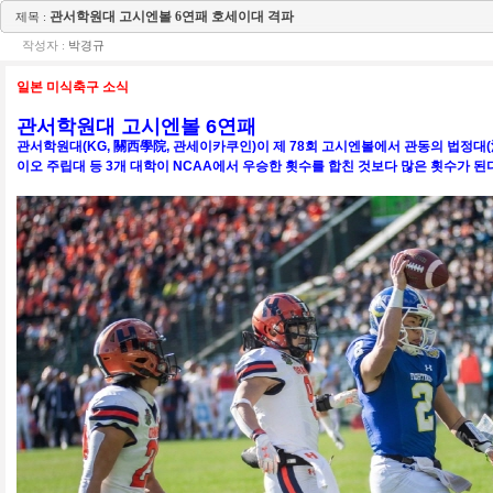
관서학원대 고시엔볼 6연패 호세이대 격파
제목 :
작성자 :
박경규
일본 미식축구 소식
관서학원대 고시엔볼 6연패
관서학원대(KG, 關西學院, 관세이카쿠인)이 제 78회 고시엔볼에서 관동의 법정대(法政
이오 주립대 등 3개 대학이 NCAA에서 우승한 횟수를 합친 것보다 많은 횟수가 된다