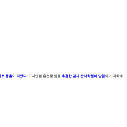
1패로 동율이 되었다
. 고시엔볼 출전할 팀을
추첨한 결과 관서학원이 당첨
되어 대회에