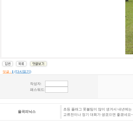
(다시읽기)
덧글 :
1