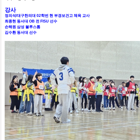
강사
정의석/대구한의대 02학번 현 부경보건고 체육 교사
최종현 동서대 OB 전 FISU 선수
손해원 삼성 불루스톰
김수환 동서대 선수