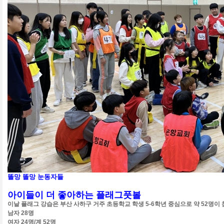
똘망 똘망 눈동자들
아이들이 더 좋아하는 플래그풋볼
이날 플래그 강습은 부산 사하구 거주 초등학교 학생 5-6학년 중심으로 약 52명이
남자 28명
여자 24명/계 52명